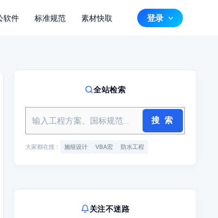
登录
公软件
标准规范
素材快取
全站检索
搜 索
大家都在搜：
施组设计
VBA宏
防水工程
关注不迷路